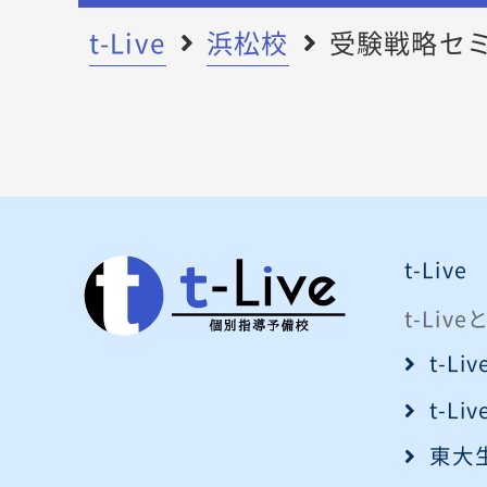
t-Live
浜松校
受験戦略セ
t-Live
t-Liv
t-L
t-L
東大