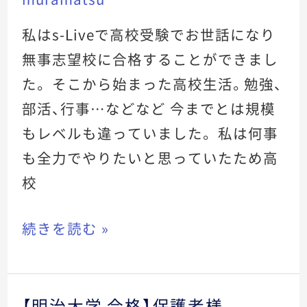
城
大
私はs-Liveで高校受験でお世話になり
学
無事志望校に合格することができまし
合
た。 そこから始まった高校生活。勉強、
格】
部活、行事…などなど 今までとは規模
生
もレベルも違っていました。 私は何事
徒
も全力でやりたいと思っていたため高
校
続きを読む »
【明治大学 合格】保護者様
【明