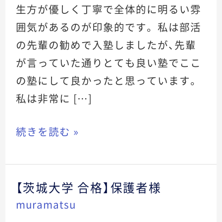
十
生方が優しく丁寧で全体的に明るい雰
グ
字
ル
囲気があるのが印象的です。 私は部活
看
の先輩の勧めで入塾しましたが、先輩
ル
護
が言っていた通りとても良い塾でここ
大
の塾にして良かったと思っています。
学
私は非常に […]
合
格】
続きを読む »
生
徒
【茨城大学 合格】保護者様
【茨
muramatsu
城