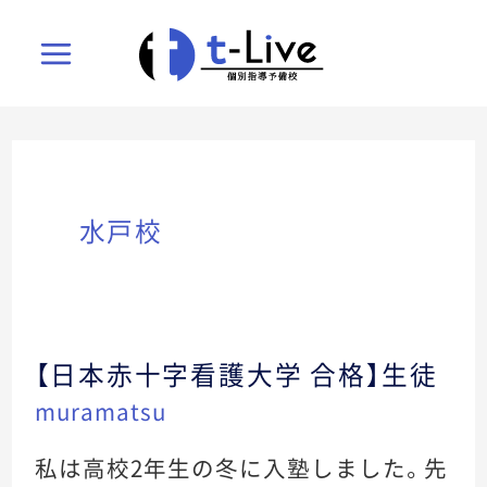
Main
Menu
メ
メ
ニ
水戸校
ニ
ュ
ュ
ー
【日本赤十字看護大学 合格】生徒
【日
ー
ト
muramatsu
本
赤
ト
私は高校2年生の冬に入塾しました。先
グ