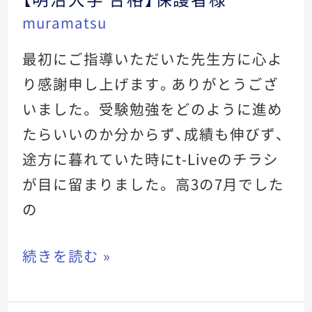
muramatsu
治
大
最初にご指導いただいた先生方に心よ
学
り感謝申し上げます。ありがとうござ
合
いました。 受験勉強をどのように進め
格】
たらいいのか分からず、成績も伸びず、
保
途方に暮れていた時にt-Liveのチラシ
護
が目に留まりました。 高3の7月でした
者
の
様
続きを読む »