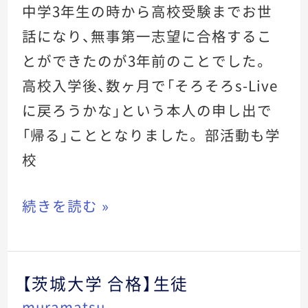
大
中学3年生の時から高校受験までお世
学
話になり、無事第一志望に合格するこ
合
とができたのが3年前のことでした。
格】
高校入学後、数ヶ月で「そろそろs-Live
保
に戻ろうかな」という本人の申し出で
護
「帰る」こととなりました。 部活動も学
者
校
様
続きを読む »
【茨城大学 合格】生徒
【茨
muramatsu