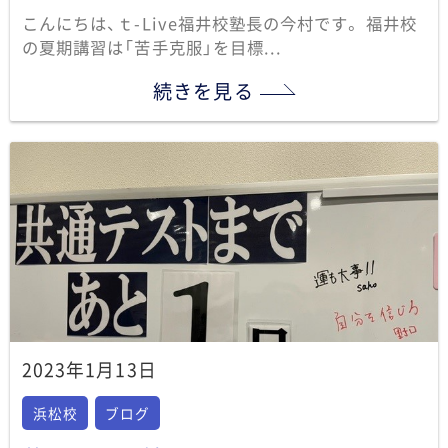
こんにちは、ｔ-Live福井校塾長の今村です。 福井校
の夏期講習は「苦手克服」を目標...
続きを見る
2023年1月13日
浜松校
ブログ