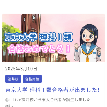
グ
ル
ル
2025年3月10日
福井校
合格実績
東京大学 理科Ⅰ類合格者が出ました！
㊗️t-Live福井校から東大合格者が誕生しました‼
&#...