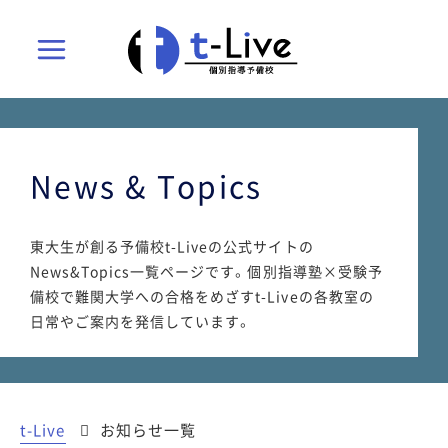
Main
Menu
メ
News & Topics
メ
ニ
ニ
東大生が創る予備校t-Liveの公式サイトの
ュ
News&Topics一覧ページです。個別指導塾×受験予
備校で難関大学への合格をめざすt-Liveの各教室の
ュ
ー
日常やご案内を発信しています。
ー
ト
ト
t-Live
お知らせ一覧
グ