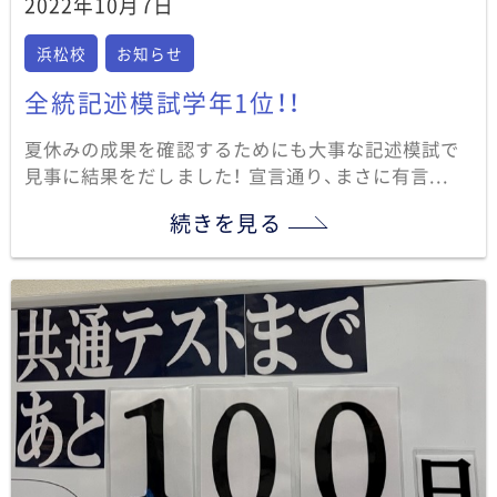
2022年10月7日
浜松校
お知らせ
全統記述模試学年1位！！
夏休みの成果を確認するためにも大事な記述模試で
見事に結果をだしました！ 宣言通り、まさに有言...
続きを見る