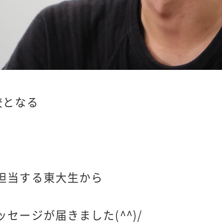
開校となる
担当する東大生から
セージが届きました(^^)/