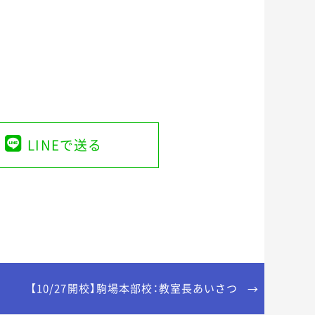
LINEで送る
【10/27開校】駒場本部校：教室長あいさつ