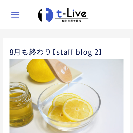
Main
Menu
メ
8月も終わり【staff blog 2】
メ
ニ
ニ
ュ
ュ
ー
ー
ト
ト
グ